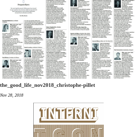
the_good_life_nov2018_christophe-pillet
Nov 28, 2018